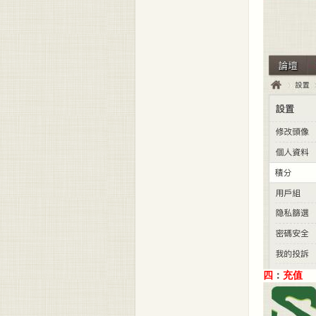
四
：
充
值