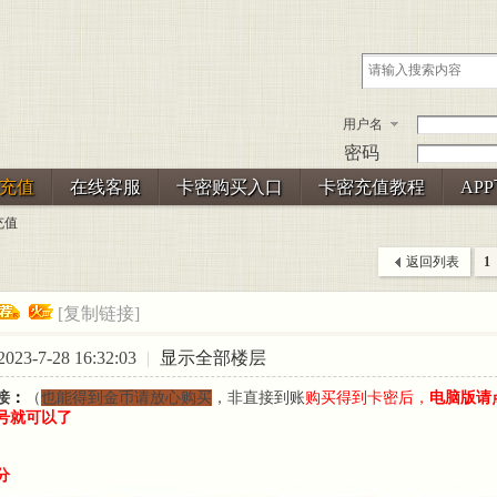
用户名
密码
充值
在线客服
卡密购买入口
卡密充值教程
AP
充值
返回列表
1
[复制链接]
23-7-28 16:32:03
|
显示全部楼层
接
：
（
也能得到金币请放心购买
，非直接到账
购买得到卡密后，
电脑版请
号就可以了
分