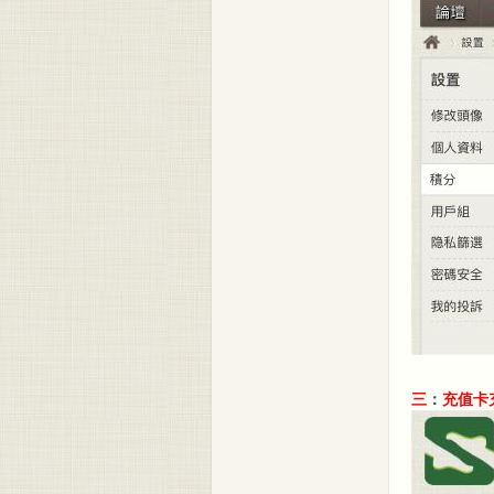
三
：
充值卡