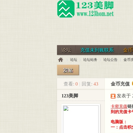
论坛
充值未到账联系
金币
论坛
论坛站务
论坛公告
金币
查看:
0
|
回复:
43
金币充值
123
»
›
›
›
123美脚
发表于 20
卡密充值
链
到的充值卡
电脑版：
一：点击积