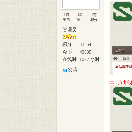
美脚
115
133
4万
主题
帖子
积分
管理员
积分
42554
金币
43835
在线时
1077 小时
间
发消
论坛
息
二
：
点击充